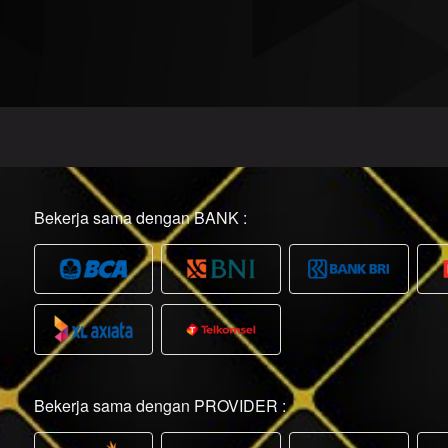
Bekerja sama dengan BANK :
Bekerja sama dengan PROVIDER :