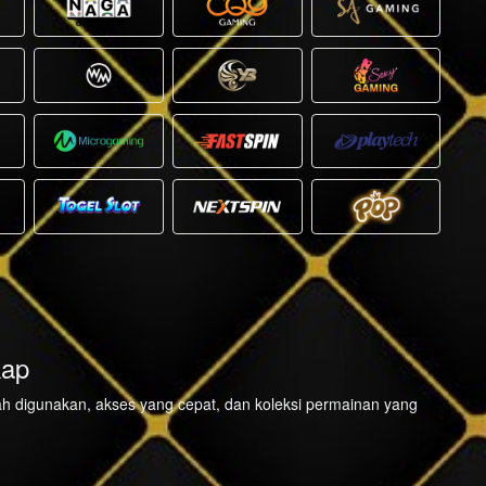
kap
h digunakan, akses yang cepat, dan koleksi permainan yang